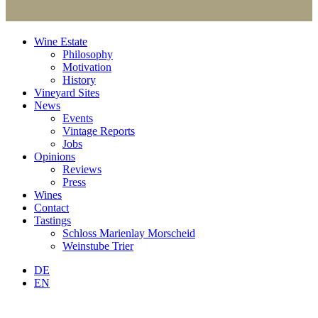
Wine Estate
Philosophy
Motivation
History
Vineyard Sites
News
Events
Vintage Reports
Jobs
Opinions
Reviews
Press
Wines
Contact
Tastings
Schloss Marienlay Morscheid
Weinstube Trier
DE
EN