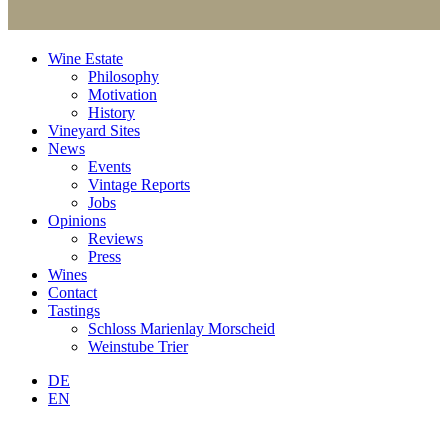
Wine Estate
Philosophy
Motivation
History
Vineyard Sites
News
Events
Vintage Reports
Jobs
Opinions
Reviews
Press
Wines
Contact
Tastings
Schloss Marienlay Morscheid
Weinstube Trier
DE
EN