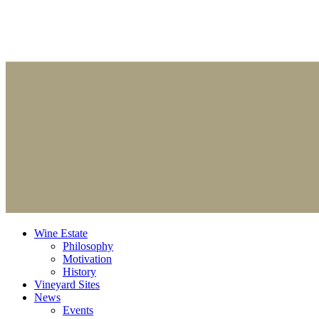
Wine Estate
Philosophy
Motivation
History
Vineyard Sites
News
Events