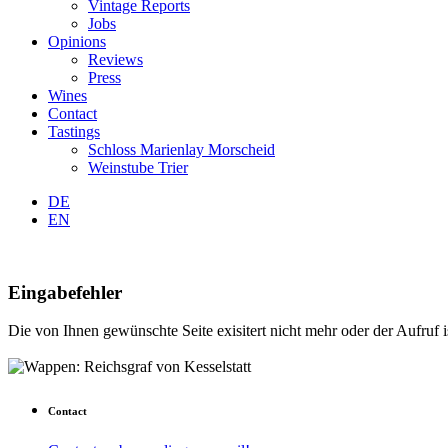
Vintage Reports
Jobs
Opinions
Reviews
Press
Wines
Contact
Tastings
Schloss Marienlay Morscheid
Weinstube Trier
DE
EN
Eingabefehler
Die von Ihnen gewünschte Seite exisitert nicht mehr oder der Aufruf is
Contact